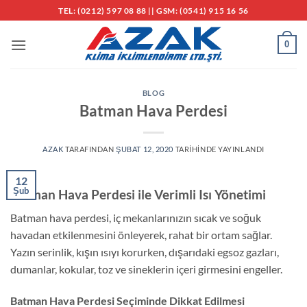
İçeriğe
TEL: (0212) 597 08 88 || GSM: (0541) 915 16 56
atla
0
BLOG
Batman Hava Perdesi
AZAK
TARAFINDAN
ŞUBAT 12, 2020
TARIHINDE YAYINLANDI
12
Şub
Batman Hava Perdesi ile Verimli Isı Yönetimi
Batman hava perdesi, iç mekanlarınızın sıcak ve soğuk
havadan etkilenmesini önleyerek, rahat bir ortam sağlar.
Yazın serinlik, kışın ısıyı korurken, dışarıdaki egsoz gazları,
dumanlar, kokular, toz ve sineklerin içeri girmesini engeller.
Batman Hava Perdesi Seçiminde Dikkat Edilmesi