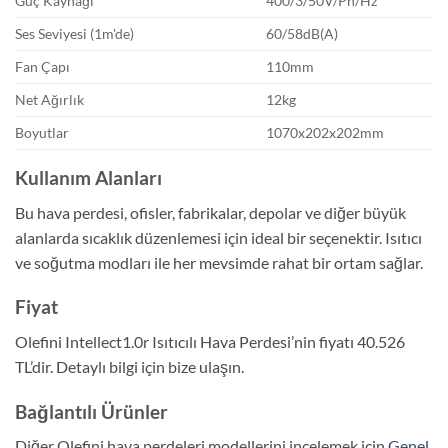
Güç Kaynağı
400/3/50V/Ph/Hz
Ses Seviyesi (1m'de)
60/58dB(A)
Fan Çapı
110mm
Net Ağırlık
12kg
Boyutlar
1070x202x202mm
Kullanım Alanları
Bu hava perdesi, ofisler, fabrikalar, depolar ve diğer büyük
alanlarda sıcaklık düzenlemesi için ideal bir seçenektir. Isıtıcı
ve soğutma modları ile her mevsimde rahat bir ortam sağlar.
Fiyat
Olefini Intellect1.0r Isıtıcılı Hava Perdesi’nin fiyatı 40.526
TL’dir. Detaylı bilgi için bize ulaşın.
Bağlantılı Ürünler
Diğer Olefini hava perdeleri modellerini incelemek için
Genel