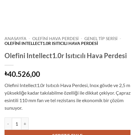
ANASAYFA
-
OLEFİNİ HAVA PERDESİ
-
GENEL TIP SERISI
-
OLEFINI INTELLECT1.0R ISITICILI HAVA PERDESI
Olefini Intellect1.0r Isıtıcılı Hava Perdesi
40.526,00
₺
Olefini Intellect1.0r Isıtıcılı Hava Perdesi, Inox gövde ve 2,5 m
yüksekliğe kadar takılabilme özelliği ile dikkat çekiyor. Çapraz
esintili 110 mm fan ve tel rezistans ile ekonomik bir çözüm
sunuyor.
Olefini Intellect1.0r Isıtıcılı Hava Perdesi adet