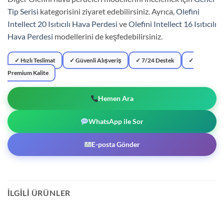
Tip Serisi
kategorisini ziyaret edebilirsiniz. Ayrıca,
Olefini
Intellect 20 Isıtıcılı Hava Perdesi
ve
Olefini Intellect 16 Isıtıcılı
Hava Perdesi
modellerini de keşfedebilirsiniz.
✓ Hızlı Teslimat
✓ Güvenli Alışveriş
✓ 7/24 Destek
✓
Premium Kalite
Hemen Ara
WhatsApp ile Sor
E-posta Gönder
İLGILI ÜRÜNLER